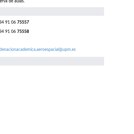
erva de aulas.
4 91 06
75557
4 91 06
75558
denacionacademica.aeroespacial@upm.es