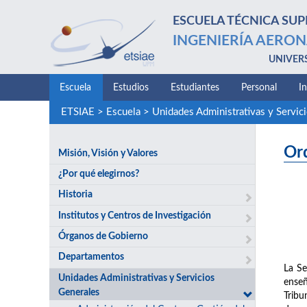
ESCUELA TÉCNICA SUP
INGENIERÍA AERON
UNIVER
Escuela
Estudios
Estudiantes
Personal
I
ETSIAE
>
Escuela
>
Unidades Administrativas y Servic
Or
Misión, Visión y Valores
¿Por qué elegirnos?
Historia
Institutos y Centros de Investigación
Órganos de Gobierno
Departamentos
La Se
Unidades Administrativas y Servicios
enseñ
Generales
Tribu