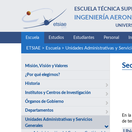
ESCUELA TÉCNICA SUP
INGENIERÍA AERON
UNIVER
Escuela
Estudios
Estudiantes
Personal
I
ETSIAE
>
Escuela
>
Unidades Administrativas y Servic
Se
Misión, Visión y Valores
¿Por qué elegirnos?
Historia
Institutos y Centros de Investigación
Órganos de Gobierno
Departamentos
En la
Unidades Administrativas y Servicios
de te
Generales
Ubi