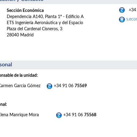
+34 
Sección Económica
Dependencia A140, Planta 1ª - Edificio A
s.eco
ETS Ingeniería Aeronáutica y del Espacio
Plaza del Cardenal Cisneros, 3
28040 Madrid
sonal
nsable de la unidad:
Carmen García Gómez
+34 91 06
75569
nal:
Elena Manrique Mora
+34 91 06
75568