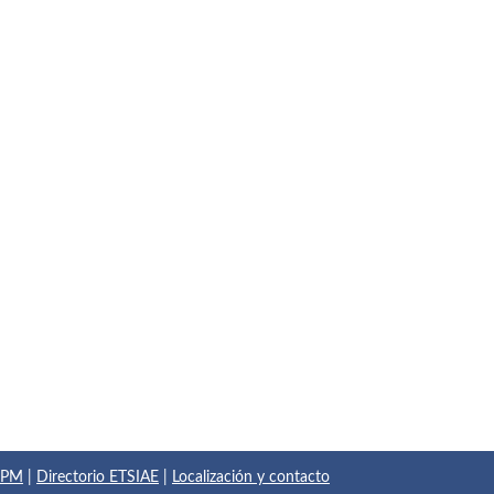
 UPM
|
Directorio ETSIAE
|
Localización y contacto