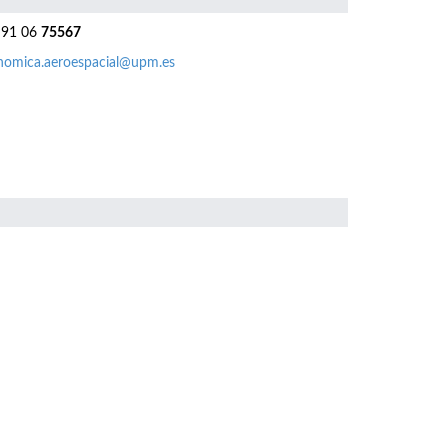
91 06
75567
nomica.aeroespacial@upm.es