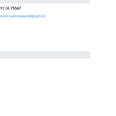
91 06
75567
nomica.aeroespacial@upm.es