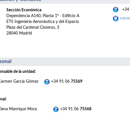
+34 
Sección Económica
Dependencia A140, Planta 1ª - Edificio A
s.eco
ETS Ingeniería Aeronáutica y del Espacio
Plaza del Cardenal Cisneros, 3
28040 Madrid
sonal
nsable de la unidad:
Carmen García Gómez
+34 91 06
75569
nal:
Elena Manrique Mora
+34 91 06
75568