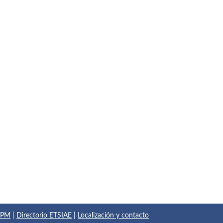
 UPM
|
Directorio ETSIAE
|
Localización y contacto