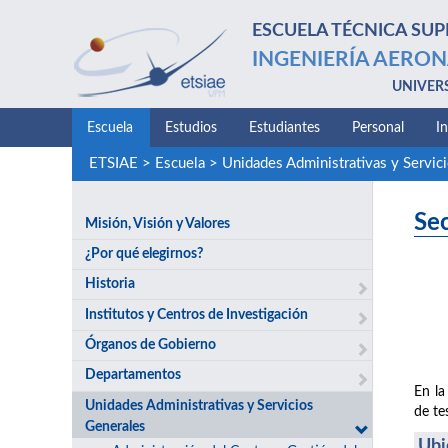
ESCUELA TÉCNICA SUP
INGENIERÍA AERON
UNIVER
Escuela
Estudios
Estudiantes
Personal
I
ETSIAE
>
Escuela
>
Unidades Administrativas y Servic
Se
Misión, Visión y Valores
¿Por qué elegirnos?
Historia
Institutos y Centros de Investigación
Órganos de Gobierno
Departamentos
En la
Unidades Administrativas y Servicios
de te
Generales
Ubi