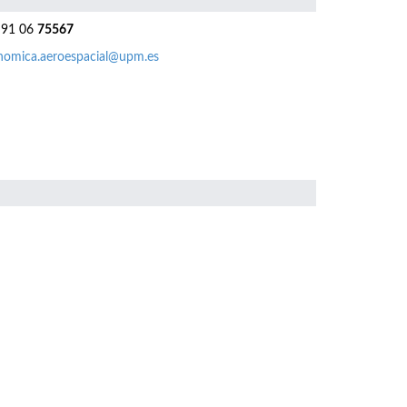
91 06
75567
nomica.aeroespacial@upm.es