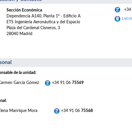
+34 
Sección Económica
Dependencia A140, Planta 1ª - Edificio A
s.eco
ETS Ingeniería Aeronáutica y del Espacio
Plaza del Cardenal Cisneros, 3
28040 Madrid
sonal
nsable de la unidad:
Carmen García Gómez
+34 91 06
75569
nal:
Elena Manrique Mora
+34 91 06
75568