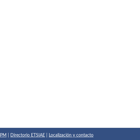
 UPM
|
Directorio ETSIAE
|
Localización y contacto