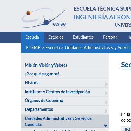
ESCUELA TÉCNICA SUP
INGENIERÍA AERON
UNIVER
Escuela
Estudios
Estudiantes
Personal
I
ETSIAE
>
Escuela
>
Unidades Administrativas y Servic
Se
Misión, Visión y Valores
¿Por qué elegirnos?
Historia
Institutos y Centros de Investigación
Órganos de Gobierno
Departamentos
En la
Unidades Administrativas y Servicios
de te
Generales
Ubi