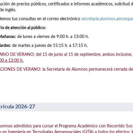
ución de precios públicos, certificados e informes académicos, solicitud 
de inglés.
emos tus consultas en el correo electrónico
secretaria.alumnos.aeroesp
io de atención al público:
Mañanas:
de lunes a viernes de 9:00 h. a 13:00 h.
Tardes:
de martes a jueves de 15:15 h. a 17:15 h.
IO DE VERANO: del 15 de junio al 15 de septiembre, ambos inclusive, el
00 a 13:00 h.
IONES DE VERANO: la Secretaría de Alumnos permanecerá cerrada del 1
rícula 2026-27
lumnos admitidos para cursar el Programa Académico con Recorrido Suc
 en Ingeniería en Tecnologías Aeroespaciales (GITA) a todos los efectos: 