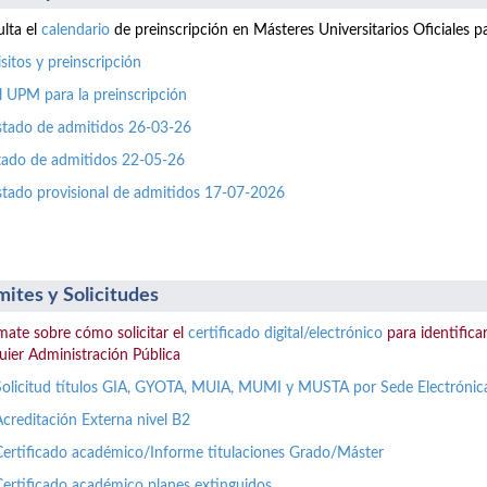
lta el
calendario
de preinscripción en Másteres Universitarios Oficiales 
sitos y preinscripción
l UPM para la preinscripción
istado de admitidos 26-03-26
stado de admitidos 22-05-26
istado provisional de admitidos 17-07-2026
mites y Solicitudes
mate sobre cómo solicitar el
certificado digital/electrónico
para identificar
uier Administración Pública
Solicitud títulos GIA, GYOTA, MUIA, MUMI y MUSTA por Sede Electrónic
Acreditación Externa nivel B2
Certificado académico/Informe titulaciones Grado/Máster
Certificado académico planes extinguidos