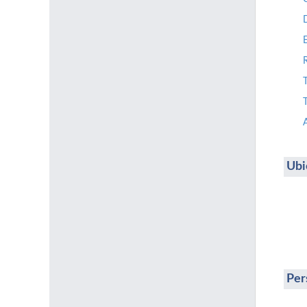
T
Ubi
Per