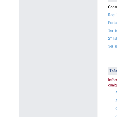
Consu
Requi
Porta
1er l
2º li
3er l
Trá
Infór
cualq