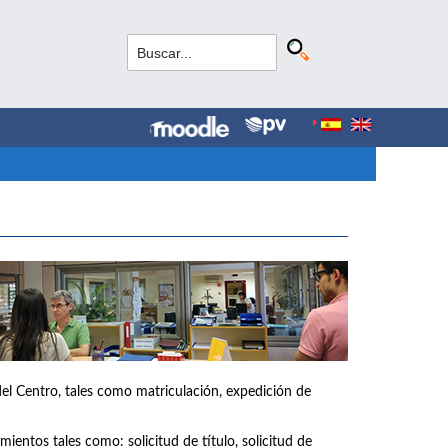
del Centro, tales como matriculación, expedición de
ientos tales como: solicitud de título, solicitud de