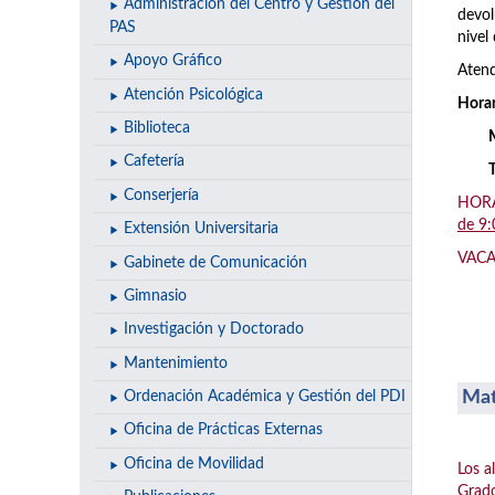
Administración del Centro y Gestión del
devol
PAS
nivel 
Apoyo Gráfico
Atend
Atención Psicológica
Horar
Biblioteca
Cafetería
Conserjería
HORAR
de 9:
Extensión Universitaria
VACAC
Gabinete de Comunicación
Gimnasio
Investigación y Doctorado
Mantenimiento
Mat
Ordenación Académica y Gestión del PDI
Oficina de Prácticas Externas
Oficina de Movilidad
Los a
Grado