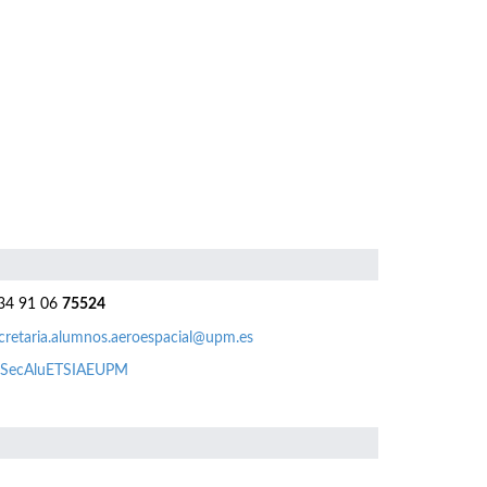
4 91 06
75524
cretaria.alumnos.aeroespacial@upm.es
SecAluETSIAEUPM