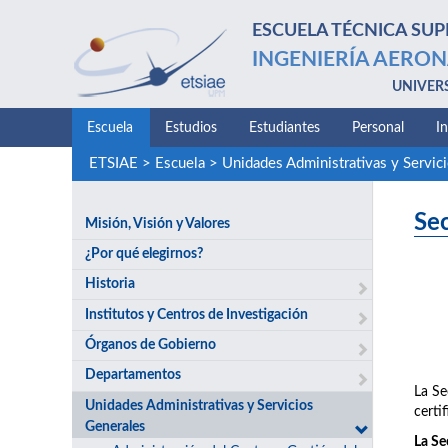
ESCUELA TÉCNICA SUP
INGENIERÍA AERON
UNIVER
Escuela
Estudios
Estudiantes
Personal
I
ETSIAE
>
Escuela
>
Unidades Administrativas y Servic
Se
Misión, Visión y Valores
¿Por qué elegirnos?
Historia
Institutos y Centros de Investigación
Órganos de Gobierno
Departamentos
La Se
Unidades Administrativas y Servicios
certif
Generales
La Se