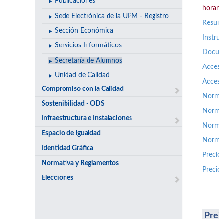
Publicaciones
horari
Sede Electrónica de la UPM - Registro
Resum
Sección Económica
Instr
Servicios Informáticos
Docum
Secretaría de Alumnos
Acces
Unidad de Calidad
Acces
Compromiso con la Calidad
Norma
Sostenibilidad - ODS
Norm
Infraestructura e Instalaciones
Norma
Espacio de Igualdad
Norm
Identidad Gráfica
Preci
Normativa y Reglamentos
Preci
Elecciones
Pre