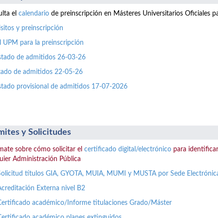
lta el
calendario
de preinscripción en Másteres Universitarios Oficiales 
sitos y preinscripción
l UPM para la preinscripción
istado de admitidos 26-03-26
stado de admitidos 22-05-26
istado provisional de admitidos 17-07-2026
mites y Solicitudes
mate sobre cómo solicitar el
certificado digital/electrónico
para identificar
uier Administración Pública
Solicitud títulos GIA, GYOTA, MUIA, MUMI y MUSTA por Sede Electrónic
Acreditación Externa nivel B2
Certificado académico/Informe titulaciones Grado/Máster
Certificado académico planes extinguidos