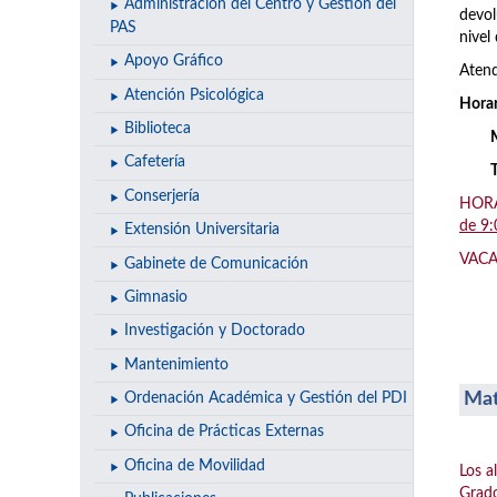
Administración del Centro y Gestión del
devol
PAS
nivel 
Apoyo Gráfico
Atend
Atención Psicológica
Horar
Biblioteca
Cafetería
Conserjería
HORAR
de 9:
Extensión Universitaria
VACAC
Gabinete de Comunicación
Gimnasio
Investigación y Doctorado
Mantenimiento
Mat
Ordenación Académica y Gestión del PDI
Oficina de Prácticas Externas
Oficina de Movilidad
Los a
Grado