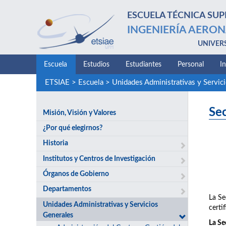
ESCUELA TÉCNICA SUP
INGENIERÍA AERON
UNIVER
Escuela
Estudios
Estudiantes
Personal
I
ETSIAE
>
Escuela
>
Unidades Administrativas y Servic
Se
Misión, Visión y Valores
¿Por qué elegirnos?
Historia
Institutos y Centros de Investigación
Órganos de Gobierno
Departamentos
La Se
Unidades Administrativas y Servicios
certif
Generales
La Se