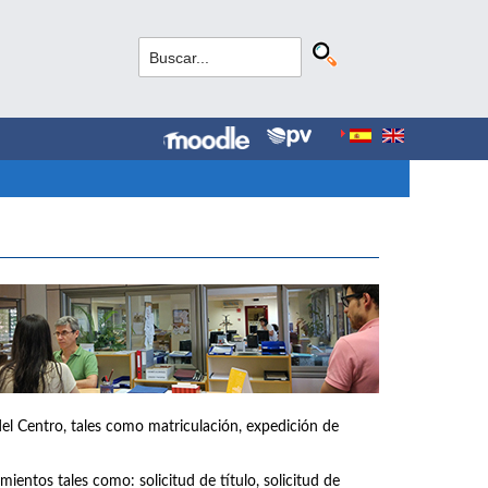
del Centro, tales como matriculación, expedición de
ientos tales como: solicitud de título, solicitud de