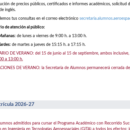
ución de precios públicos, certificados e informes académicos, solicitud 
de inglés.
emos tus consultas en el correo electrónico
secretaria.alumnos.aeroesp
io de atención al público:
Mañanas:
de lunes a viernes de 9:00 h. a 13:00 h.
Tardes:
de martes a jueves de 15:15 h. a 17:15 h.
IO DE VERANO: del 15 de junio al 15 de septiembre, ambos inclusive, el
00 a 13:00 h.
IONES DE VERANO: la Secretaría de Alumnos permanecerá cerrada del 1
rícula 2026-27
lumnos admitidos para cursar el Programa Académico con Recorrido Suc
 en Ingeniería en Tecnologías Aeroespaciales (GITA) a todos los efectos: 