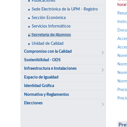
Publicaciones
horari
Sede Electrónica de la UPM - Registro
Resum
Sección Económica
Instr
Servicios Informáticos
Docum
Secretaría de Alumnos
Acces
Unidad de Calidad
Acces
Compromiso con la Calidad
Norma
Sostenibilidad - ODS
Norm
Infraestructura e Instalaciones
Norma
Espacio de Igualdad
Norm
Identidad Gráfica
Preci
Normativa y Reglamentos
Preci
Elecciones
Pre