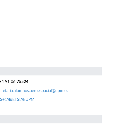
4 91 06
75524
cretaria.alumnos.aeroespacial@upm.es
SecAluETSIAEUPM