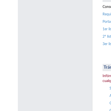
Consu
Requi
Porta
1er l
2º li
3er l
Trá
Infór
cualq