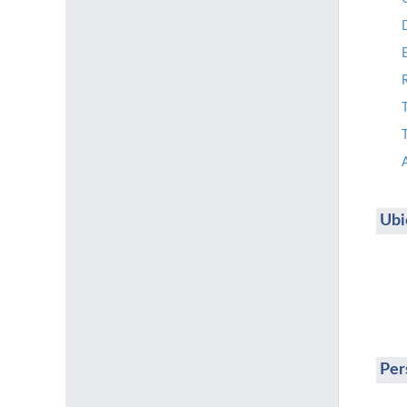
T
Ubi
Per