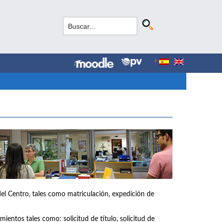
del Centro, tales como matriculación, expedición de
ientos tales como: solicitud de título, solicitud de