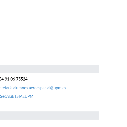
4 91 06
75524
cretaria.alumnos.aeroespacial@upm.es
SecAluETSIAEUPM