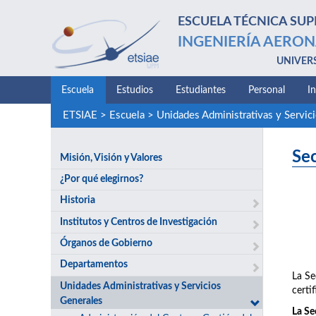
ESCUELA TÉCNICA SUP
INGENIERÍA AERON
UNIVER
Escuela
Estudios
Estudiantes
Personal
I
ETSIAE
>
Escuela
>
Unidades Administrativas y Servic
Se
Misión, Visión y Valores
¿Por qué elegirnos?
Historia
Institutos y Centros de Investigación
Órganos de Gobierno
Departamentos
La Se
Unidades Administrativas y Servicios
certif
Generales
La Se