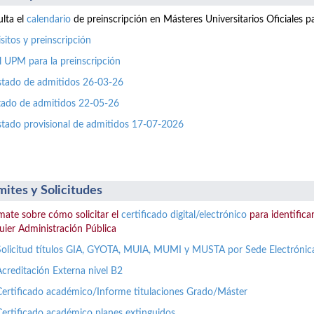
lta el
calendario
de preinscripción en Másteres Universitarios Oficiales 
sitos y preinscripción
l UPM para la preinscripción
istado de admitidos 26-03-26
stado de admitidos 22-05-26
istado provisional de admitidos 17-07-2026
mites y Solicitudes
mate sobre cómo solicitar el
certificado digital/electrónico
para identificar
uier Administración Pública
Solicitud títulos GIA, GYOTA, MUIA, MUMI y MUSTA por Sede Electrónic
Acreditación Externa nivel B2
Certificado académico/Informe titulaciones Grado/Máster
Certificado académico planes extinguidos