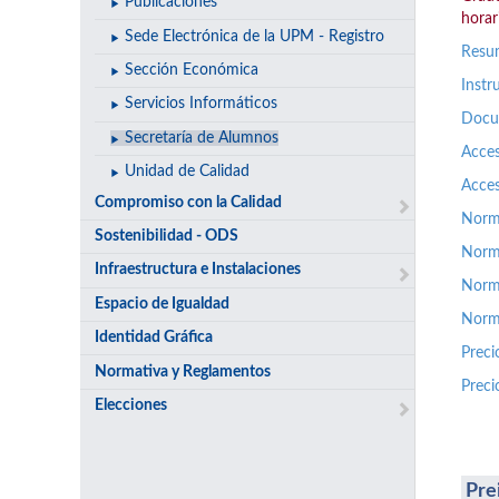
Publicaciones
horari
Sede Electrónica de la UPM - Registro
Resum
Sección Económica
Instr
Servicios Informáticos
Docum
Secretaría de Alumnos
Acces
Unidad de Calidad
Acces
Compromiso con la Calidad
Norma
Sostenibilidad - ODS
Norm
Infraestructura e Instalaciones
Norma
Espacio de Igualdad
Norm
Identidad Gráfica
Preci
Normativa y Reglamentos
Preci
Elecciones
Pre