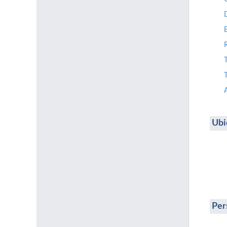
T
Ubi
Per