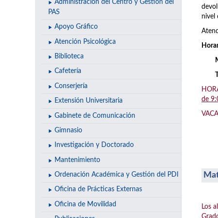
Administración del Centro y Gestión del
devol
PAS
nivel 
Apoyo Gráfico
Atend
Atención Psicológica
Horar
Biblioteca
Cafetería
Conserjería
HORAR
de 9:
Extensión Universitaria
VACAC
Gabinete de Comunicación
Gimnasio
Investigación y Doctorado
Mantenimiento
Mat
Ordenación Académica y Gestión del PDI
Oficina de Prácticas Externas
Oficina de Movilidad
Los a
Grado