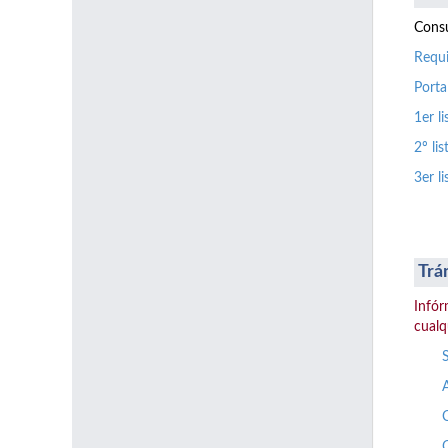
Consu
Requi
Porta
1er l
2º li
3er l
Trá
Infór
cualq