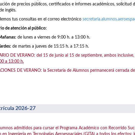
ución de precios públicos, certificados e informes académicos, solicitud 
de inglés.
emos tus consultas en el correo electrónico
secretaria.alumnos.aeroesp
io de atención al público:
Mañanas:
de lunes a viernes de 9:00 h. a 13:00 h.
Tardes:
de martes a jueves de 15:15 h. a 17:15 h.
IO DE VERANO: del 15 de junio al 15 de septiembre, ambos inclusive, el
00 a 13:00 h.
IONES DE VERANO: la Secretaría de Alumnos permanecerá cerrada del 1
rícula 2026-27
lumnos admitidos para cursar el Programa Académico con Recorrido Suc
 en Ingeniería en Tecnologías Aeroespaciales (GITA) a todos los efectos: 