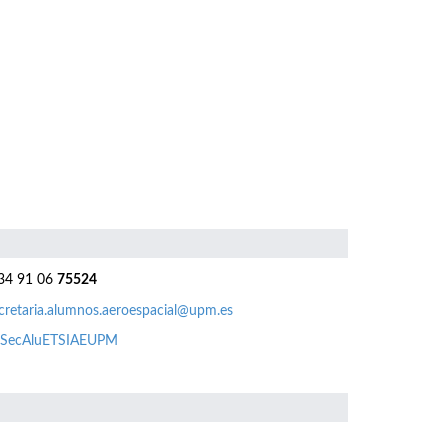
4 91 06
75524
cretaria.alumnos.aeroespacial@upm.es
SecAluETSIAEUPM