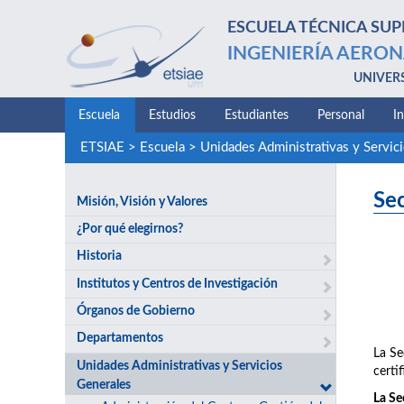
ESCUELA TÉCNICA SUP
INGENIERÍA AERON
UNIVER
Escuela
Estudios
Estudiantes
Personal
I
ETSIAE
>
Escuela
>
Unidades Administrativas y Servic
Se
Misión, Visión y Valores
¿Por qué elegirnos?
Historia
Institutos y Centros de Investigación
Órganos de Gobierno
Departamentos
La Se
Unidades Administrativas y Servicios
certif
Generales
La Se