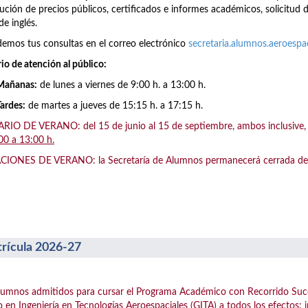
ución de precios públicos, certificados e informes académicos, solicitud 
de inglés.
emos tus consultas en el correo electrónico
secretaria.alumnos.aeroesp
io de atención al público:
Mañanas:
de lunes a viernes de 9:00 h. a 13:00 h.
Tardes:
de martes a jueves de 15:15 h. a 17:15 h.
IO DE VERANO: del 15 de junio al 15 de septiembre, ambos inclusive, el
00 a 13:00 h.
IONES DE VERANO: la Secretaría de Alumnos permanecerá cerrada del 1
rícula 2026-27
lumnos admitidos para cursar el Programa Académico con Recorrido Suc
 en Ingeniería en Tecnologías Aeroespaciales (GITA) a todos los efectos: 