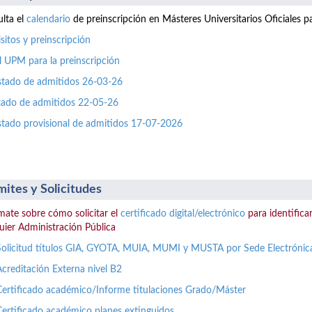
lta el
calendario
de preinscripción en Másteres Universitarios Oficiales 
sitos y preinscripción
l UPM para la preinscripción
istado de admitidos 26-03-26
stado de admitidos 22-05-26
istado provisional de admitidos 17-07-2026
mites y Solicitudes
mate sobre cómo solicitar el
certificado digital/electrónico
para identificar
uier Administración Pública
Solicitud títulos GIA, GYOTA, MUIA, MUMI y MUSTA por Sede Electrónic
Acreditación Externa nivel B2
Certificado académico/Informe titulaciones Grado/Máster
Certificado académico planes extinguidos