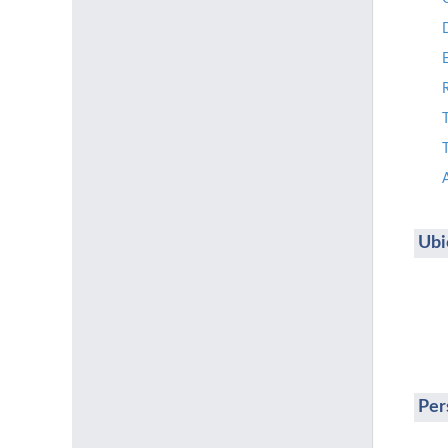
T
Ubi
Per