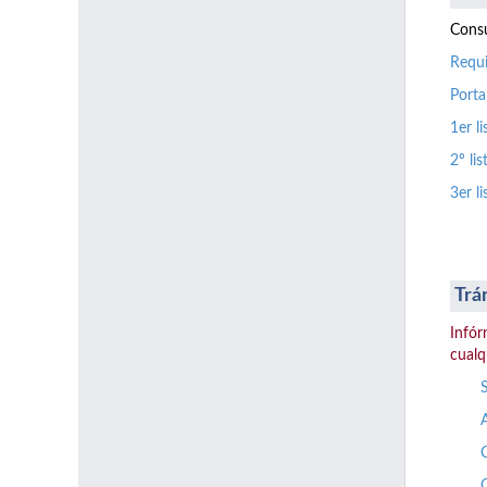
Consu
Requi
Porta
1er l
2º li
3er l
Trá
Infór
cualq