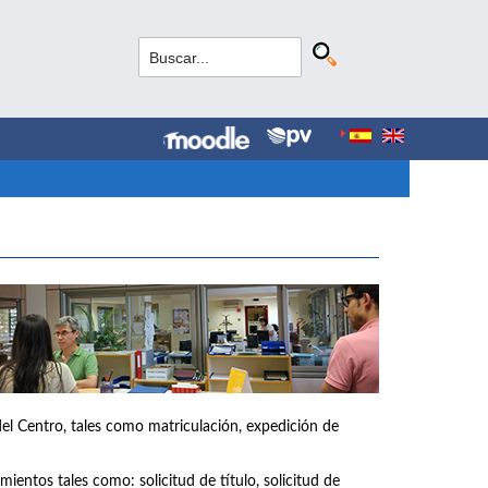
del Centro, tales como matriculación, expedición de
ientos tales como: solicitud de título, solicitud de