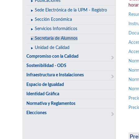
Publicaciones
horari
Sede Electrónica de la UPM - Registro
Resum
Sección Económica
Instr
Servicios Informáticos
Docum
Secretaría de Alumnos
Acces
Unidad de Calidad
Acces
Compromiso con la Calidad
Norma
Sostenibilidad - ODS
Norm
Infraestructura e Instalaciones
Norma
Espacio de Igualdad
Norm
Identidad Gráfica
Preci
Normativa y Reglamentos
Preci
Elecciones
Pre