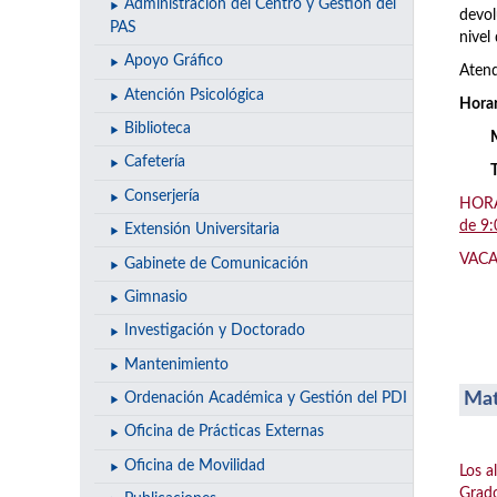
Administración del Centro y Gestión del
devol
PAS
nivel 
Apoyo Gráfico
Atend
Atención Psicológica
Horar
Biblioteca
Cafetería
Conserjería
HORAR
de 9:
Extensión Universitaria
VACAC
Gabinete de Comunicación
Gimnasio
Investigación y Doctorado
Mantenimiento
Mat
Ordenación Académica y Gestión del PDI
Oficina de Prácticas Externas
Oficina de Movilidad
Los a
Grado