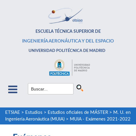
ESCUELA TÉCNICA SUPERIOR DE
INGENIERÍA AERONÁUTICA Y DEL ESPACIO
UNIVERSIDAD POLITÉCNICA DE MADRID
ETSIAE
>
Estudios
>
Estudios oficiales de MÁSTER
>
M. U. en
Ingeniería Aeronáutica (MUIA)
>
MUIA - Exámenes 2021-2022