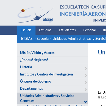
ESCUELA TÉCNICA SUP
INGENIERÍA AERON
UNIVER
Escuela
Estudios
Estudiantes
Personal
I
ETSIAE
>
Escuela
>
Unidades Administrativas y Servic
Un
Misión, Visión y Valores
¿Por qué elegirnos?
Historia
Institutos y Centros de Investigación
Órganos de Gobierno
Departamentos
La Un
Unidades Administrativas y Servicios
la Es
Generales