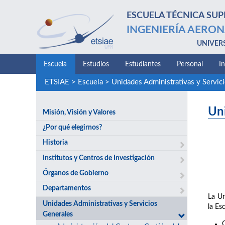
ESCUELA TÉCNICA SUP
INGENIERÍA AERON
UNIVER
Escuela
Estudios
Estudiantes
Personal
I
ETSIAE
>
Escuela
>
Unidades Administrativas y Servic
Un
Misión, Visión y Valores
¿Por qué elegirnos?
Historia
Institutos y Centros de Investigación
Órganos de Gobierno
Departamentos
La Un
Unidades Administrativas y Servicios
la Es
Generales