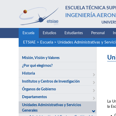
ESCUELA TÉCNICA SUP
INGENIERÍA AERON
UNIVER
Escuela
Estudios
Estudiantes
Personal
I
ETSIAE
>
Escuela
>
Unidades Administrativas y Servic
Un
Misión, Visión y Valores
¿Por qué elegirnos?
Historia
Institutos y Centros de Investigación
Órganos de Gobierno
Departamentos
La Un
Unidades Administrativas y Servicios
la Es
Generales