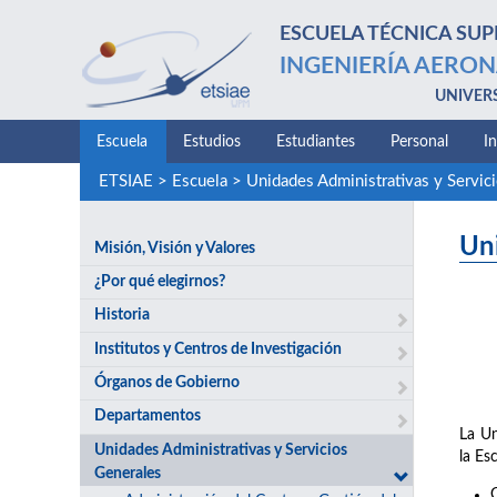
ESCUELA TÉCNICA SUP
INGENIERÍA AERON
UNIVER
Escuela
Estudios
Estudiantes
Personal
I
ETSIAE
>
Escuela
>
Unidades Administrativas y Servic
Un
Misión, Visión y Valores
¿Por qué elegirnos?
Historia
Institutos y Centros de Investigación
Órganos de Gobierno
Departamentos
La Un
Unidades Administrativas y Servicios
la Es
Generales