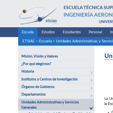
ESCUELA TÉCNICA SUP
INGENIERÍA AERON
UNIVER
Escuela
Estudios
Estudiantes
Personal
I
ETSIAE
>
Escuela
>
Unidades Administrativas y Servic
Un
Misión, Visión y Valores
¿Por qué elegirnos?
Historia
Institutos y Centros de Investigación
Órganos de Gobierno
Departamentos
La Un
Unidades Administrativas y Servicios
la Es
Generales