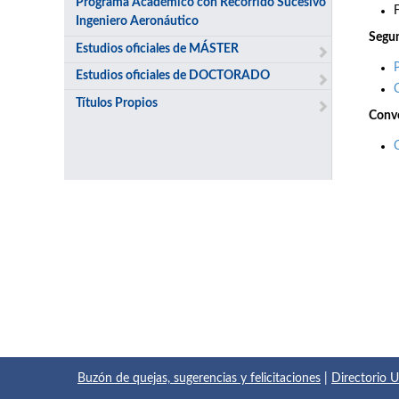
Programa Académico con Recorrido Sucesivo
Ingeniero Aeronáutico
Segun
Estudios oficiales de MÁSTER
Estudios oficiales de DOCTORADO
Títulos Propios
Convo
Buzón de quejas, sugerencias y felicitaciones
|
Directorio