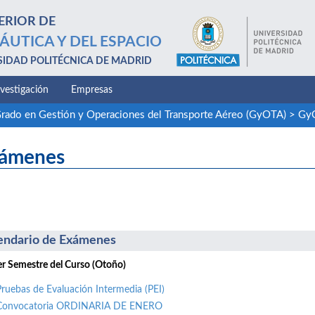
ERIOR DE
ÁUTICA Y DEL ESPACIO
SIDAD POLITÉCNICA DE MADRID
nvestigación
Empresas
rado en Gestión y Operaciones del Transporte Aéreo (GyOTA)
>
Gy
ámenes
endario de Exámenes
r Semestre del Curso (Otoño)
Pruebas de Evaluación Intermedia (PEI)
Convocatoria ORDINARIA DE ENERO