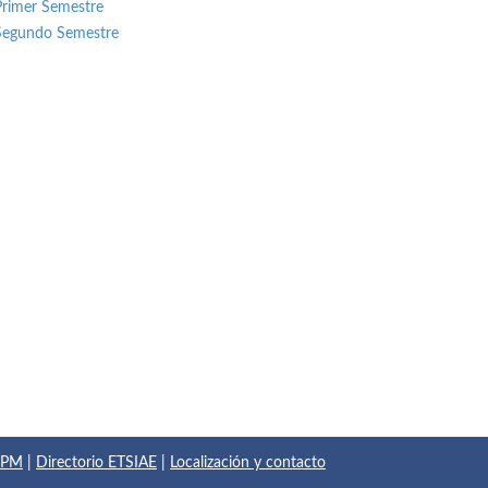
Primer Semestre
Segundo Semestre
 UPM
|
Directorio ETSIAE
|
Localización y contacto