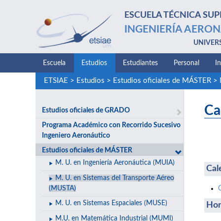
ESCUELA TÉCNICA SUP
INGENIERÍA AERON
UNIVER
Escuela
Estudios
Estudiantes
Personal
I
ETSIAE
>
Estudios
>
Estudios oficiales de MÁSTER
>
Ca
Estudios oficiales de GRADO
Programa Académico con Recorrido Sucesivo
Ingeniero Aeronáutico
Estudios oficiales de MÁSTER
M. U. en Ingeniería Aeronáutica (MUIA)
Cal
M. U. en Sistemas del Transporte Aéreo
(MUSTA)
M. U. en Sistemas Espaciales (MUSE)
Hor
M.U. en Matemática Industrial (MUMI)