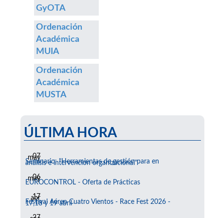
GyOTA
Ordenación
Académica
MUIA
Ordenación
Académica
MUSTA
ÚLTIMA HORA
07
may
Seminario: "Herramientas de gestión para en
análisis e intervención organizacional"
06
may
EUROCONTROL - Oferta de Prácticas
17
abr
Festival Aéreo Cuatro Vientos - Race Fest 2026 -
17,18 y 19 abril
27