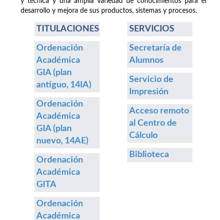
y técnica y una amplia variedad de conocimientos para el
desarrollo y mejora de sus productos, sistemas y procesos.
TITULACIONES
SERVICIOS
Ordenación
Secretaría de
Académica
Alumnos
GIA (plan
Servicio de
antiguo, 14IA)
Impresión
Ordenación
Acceso remoto
Académica
al Centro de
GIA (plan
Cálculo
nuevo, 14AE)
Biblioteca
Ordenación
Académica
GITA
Ordenación
Académica