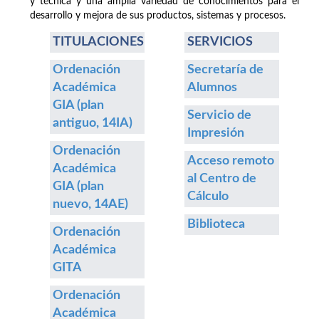
y técnica y una amplia variedad de conocimientos para el
desarrollo y mejora de sus productos, sistemas y procesos.
TITULACIONES
SERVICIOS
Ordenación
Secretaría de
Académica
Alumnos
GIA (plan
Servicio de
antiguo, 14IA)
Impresión
Ordenación
Acceso remoto
Académica
al Centro de
GIA (plan
Cálculo
nuevo, 14AE)
Biblioteca
Ordenación
Académica
GITA
Ordenación
Académica