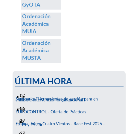
GyOTA
Ordenación
Académica
MUIA
Ordenación
Académica
MUSTA
ÚLTIMA HORA
07
may
Seminario: "Herramientas de gestión para en
análisis e intervención organizacional"
06
may
EUROCONTROL - Oferta de Prácticas
17
abr
Festival Aéreo Cuatro Vientos - Race Fest 2026 -
17,18 y 19 abril
27