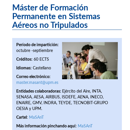
Máster de Formación
Permanente en Sistemas
Aéreos no Tripulados
Período de impartición:
octubre -septiembre
Créditos:
60 ECTS
Idiomas:
Castellano
Correo electrónico:
master.masant@upm.es
Entidades colaboradoras:
Ejército del Aire, INTA,
SENASA, AESA, AIRBUS, ISDEFE, AENA, INECO,
ENAIRE, GMV, INDRA, TEYDE, TECNOBIT-GRUPO
OESIA y UPM.
Cartel
:
MaSAnT
Más información pinchando aquí:
MaSAnT