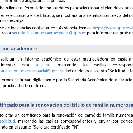
Informe de asignaturas superadas
be rellenar el formulario con los datos para seleccionar el plan de estudio
ez seleccionado el certificado, se mostrará una visualización previa del 
rior descarga.
so de incidencias contactar con Asistencia Técnica
https://www.upm.es/a
orreo a
secretaria.alumnos.aeroespacial@upm.es
para informar del proble
orme académico
 solicitar un informe académico de estar matriculado/a en castella
plimentar esta
solicitud
, marcando las casillas correspo
taria.alumnos.aeroespacial@upm.es
, indicando en el asunto "Solicitud in
nformes se firman digitalmente por la Secretaria Académica de la Escuela 
 aproximado de cuatro días.
tificado para la renovación del título de familia numeros
solicitar un certificado para la renovación del carné de familia numero
solicitud
, marcando las casillas correspondientes y enviar por corre
ando en el asunto "Solicitud certificado FN".