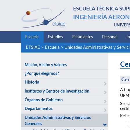
ESCUELA TÉCNICA SUP
INGENIERÍA AERON
UNIVER
Escuela
Estudios
Estudiantes
Personal
I
ETSIAE
>
Escuela
>
Unidades Administrativas y Servic
Cer
Misión, Visión y Valores
¿Por qué elegirnos?
Cer
Historia
A tra
Institutos y Centros de Investigación
UPM c
Órganos de Gobierno
Se ac
certif
Departamentos
Relac
Unidades Administrativas y Servicios
·
Generales
·