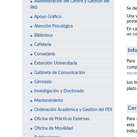
·
Administración del Centro y Gestión del
PAS
Se de
Una v
Apoyo Gráfico
poste
Atención Psicológica
En ca
un c
Biblioteca
Cafetería
Inf
Conserjería
Para
Extensión Universitaria
cum
Gabinete de Comunicación
secre
Gimnasio
Los i
plazo
Investigación y Doctorado
Mantenimiento
Cer
Ordenación Académica y Gestión del PDI
Para 
Oficina de Prácticas Externas
esta
Oficina de Movilidad
indic