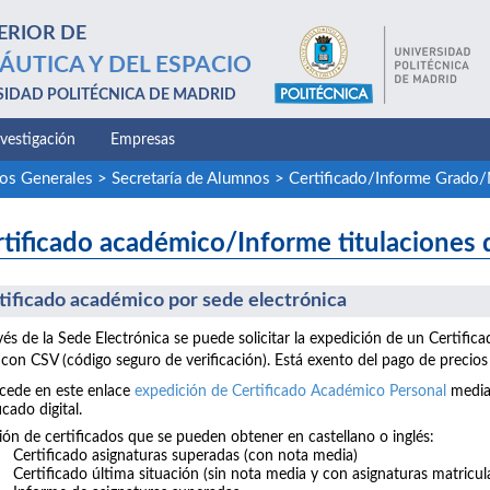
ERIOR DE
ÁUTICA Y DEL ESPACIO
SIDAD POLITÉCNICA DE MADRID
nvestigación
Empresas
ios Generales
>
Secretaría de Alumnos
>
Certificado/Informe Grado
tificado académico/Informe titulaciones
tificado académico por sede electrónica
vés de la Sede Electrónica se puede solicitar la expedición de un Certif
on CSV (código seguro de verificación). Está exento del pago de precios
cede en este enlace
expedición de Certificado Académico Personal
median
icado digital.
ión de certificados que se pueden obtener en castellano o inglés:
Certificado asignaturas superadas (con nota media)
Certificado última situación (sin nota media y con asignaturas matricul