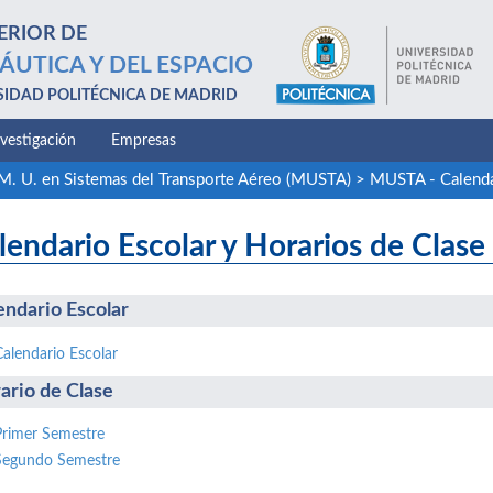
ERIOR DE
ÁUTICA Y DEL ESPACIO
SIDAD POLITÉCNICA DE MADRID
nvestigación
Empresas
M. U. en Sistemas del Transporte Aéreo (MUSTA)
>
MUSTA - Calenda
lendario Escolar y Horarios de Clase
endario Escolar
Calendario Escolar
ario de Clase
Primer Semestre
Segundo Semestre