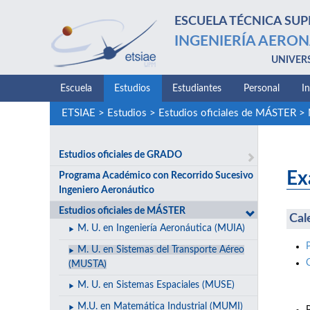
ESCUELA TÉCNICA SUP
INGENIERÍA AERON
UNIVER
Escuela
Estudios
Estudiantes
Personal
I
ETSIAE
>
Estudios
>
Estudios oficiales de MÁSTER
>
Estudios oficiales de GRADO
Ex
Programa Académico con Recorrido Sucesivo
Ingeniero Aeronáutico
Estudios oficiales de MÁSTER
Cal
M. U. en Ingeniería Aeronáutica (MUIA)
M. U. en Sistemas del Transporte Aéreo
(MUSTA)
M. U. en Sistemas Espaciales (MUSE)
M.U. en Matemática Industrial (MUMI)