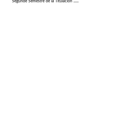
Segunde Semestre de la Titulación ......
Buzón de quejas, sugerencias y
felicitaciones
|
Directorio UPM
|
Directorio ETSIAE
|
Localización