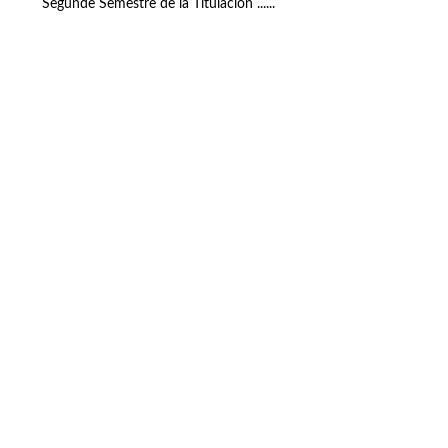
Segunde Semestre de la Titulación ......
Buzón de quejas, sugerencias y
felicitaciones
|
Directorio UPM
|
Directorio ETSIAE
|
Localización