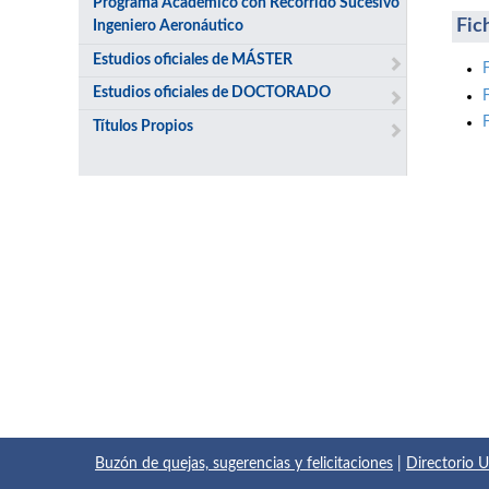
Programa Académico con Recorrido Sucesivo
Fic
Ingeniero Aeronáutico
Estudios oficiales de MÁSTER
Estudios oficiales de DOCTORADO
Títulos Propios
Buzón de quejas, sugerencias y felicitaciones
|
Directorio