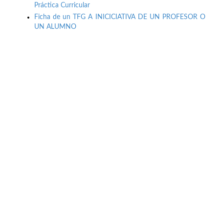
Práctica Curricular
Ficha de un TFG A INICICIATIVA DE UN PROFESOR O
UN ALUMNO
Buzón de quejas, sugerencias y
felicitaciones
|
Directorio UPM
|
Directorio ETSIAE
|
Localización