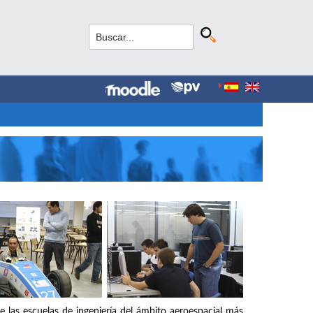
e las escuelas de ingeniería del ámbito aeroespacial más