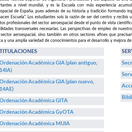
tantes a nivel mundial, y es la Escuela con más experiencia acumula
spacial de España. pues además de su historia y tradición formando i
hacen Escuela”. Los estudiantes sois la razón de ser del centro y recibís
etos profesionales del sector aeroespacial desde el punto de vista cientí
ilidades transversales necesarias. Las perspectivas de empleo de nuestr
 sector aeroespacial, sino también en otros sectores afines que precisa
ca y una amplia variedad de conocimientos para el desarrollo y mejora de
TITULACIONES
SER
Ordenación Académica GIA (plan antiguo,
Secr
14IA)
Serv
Ordenación Académica GIA (plan nuevo,
Acce
14AE)
Bibl
Ordenación Académica GITA
Ordenación Académica GyOTA
Ordenación Académica MUIA