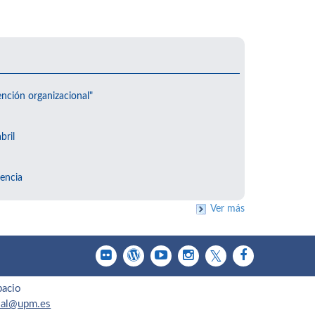
ención organizacional"
bril
encia
Ver más
pacio
cial@upm.es