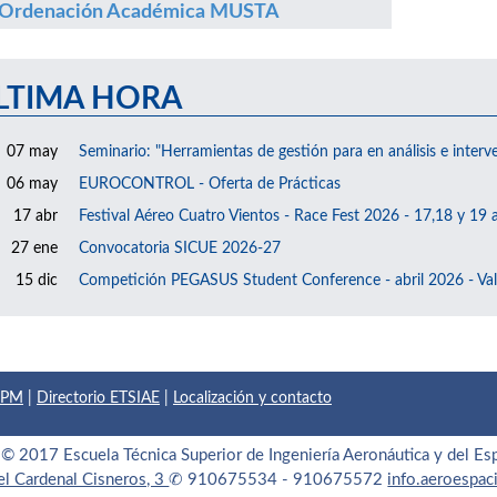
Ordenación Académica MUSTA
LTIMA HORA
07 may
Seminario: "Herramientas de gestión para en análisis e interv
06 may
EUROCONTROL - Oferta de Prácticas
17 abr
Festival Aéreo Cuatro Vientos - Race Fest 2026 - 17,18 y 19 a
27 ene
Convocatoria SICUE 2026-27
15 dic
Competición PEGASUS Student Conference - abril 2026 - Val
 UPM
|
Directorio ETSIAE
|
Localización y contacto
© 2017 Escuela Técnica Superior de Ingeniería Aeronáutica y del Es
el Cardenal Cisneros, 3
✆ 910675534 - 910675572
info.aeroespa