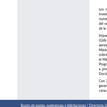
Los 
inve
numer
del s
de la
Impar
(GIA)
aeroe
Máste
orien
el Má
Prog
a pre
Docto
Con 
garan
carac
Buzón de quejas, sugerencias y felicitaciones
|
Directorio