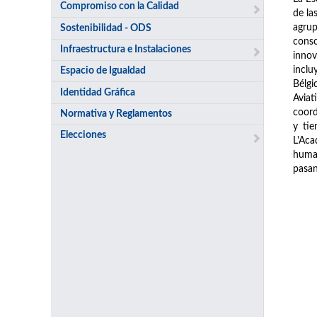
Compromiso con la Calidad
de la
agrup
Sostenibilidad - ODS
conso
Infraestructura e Instalaciones
innov
inclu
Espacio de Igualdad
Bélgi
Identidad Gráfica
Avia
coord
Normativa y Reglamentos
y tie
Elecciones
L'Aca
human
pasan