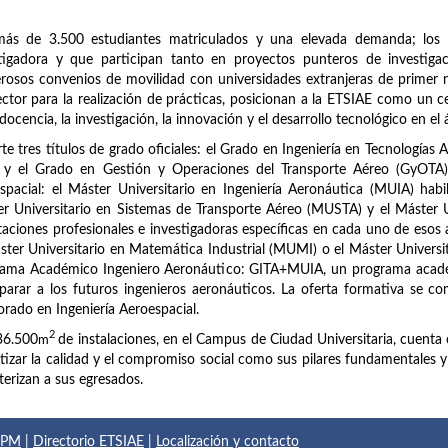
más de 3.500 estudiantes matriculados y una elevada demanda; los 
stigadora y que participan tanto en proyectos punteros de investig
osos convenios de movilidad con universidades extranjeras de primer n
ector para la realización de prácticas, posicionan a la ETSIAE como un c
 docencia, la investigación, la innovación y el desarrollo tecnológico en el 
te tres títulos de grado oficiales: el Grado en Ingeniería en Tecnologías 
 y el Grado en Gestión y Operaciones del Transporte Aéreo (GyOTA). 
spacial: el Máster Universitario en Ingeniería Aeronáutica (MUIA) habi
r Universitario en Sistemas de Transporte Aéreo (MUSTA) y el Máster 
taciones profesionales e investigadoras específicas en cada uno de esos
ster Universitario en Matemática Industrial (MUMI) o el Máster Universi
rama Académico Ingeniero Aeronáutico: GITA+MUIA, un programa acadé
parar a los futuros ingenieros aeronáuticos. La oferta formativa se com
rado en Ingeniería Aeroespacial.
2
36.500
m
de instalaciones, en el Campus de Ciudad Universitaria, cuenta 
tizar la calidad y el compromiso social como sus pilares fundamentales y el
terizan a sus egresados.
 UPM
|
Directorio ETSIAE
|
Localización y contacto