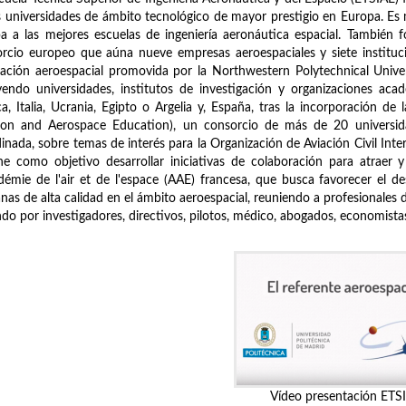
s universidades de ámbito tecnológico de mayor prestigio en Europa. E
a a las mejores escuelas de ingeniería aeronáutica espacial. También 
rcio europeo que aúna nueve empresas aeroespaciales y siete instituci
ación aeroespacial promovida por la Northwestern Polytechnical Univ
yendo universidades, institutos de investigación y organizaciones aca
ca, Italia, Ucrania, Egipto o Argelia y, España, tras la incorporación 
tion and Aerospace Education), un consorcio de más de 20 universid
inada, sobre temas de interés para la Organización de Aviación Civil Inter
ne como objetivo desarrollar iniciativas de colaboración para atraer y
démie de l'air et de l'espace (AAE) francesa, que busca favorecer el desa
as de alta calidad en el ámbito aeroespacial, reuniendo a profesionales 
do por investigadores, directivos, pilotos, médico, abogados, economistas, 
Vídeo presentación ETS