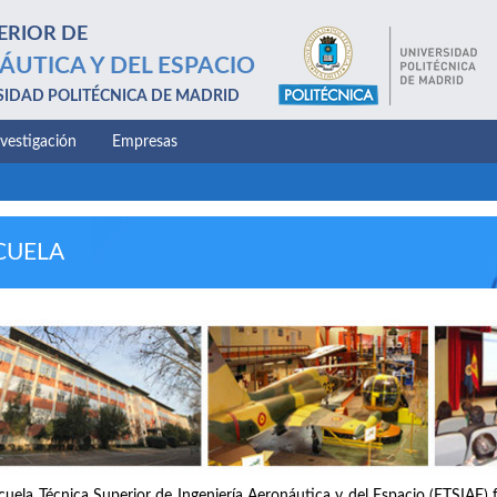
ERIOR DE
ÁUTICA Y DEL ESPACIO
SIDAD POLITÉCNICA DE MADRID
nvestigación
Empresas
CUELA
cuela Técnica Superior de Ingeniería Aeronáutica y del Espacio (ETSIAE) 