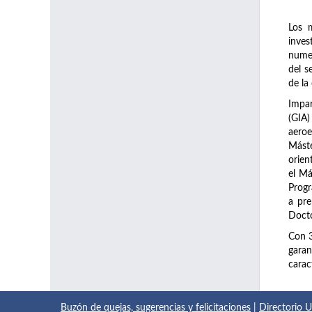
Los 
inve
numer
del s
de la
Impar
(GIA)
aeroe
Máste
orien
el Má
Prog
a pre
Docto
Con 
garan
carac
Buzón de quejas, sugerencias y felicitaciones
|
Directorio