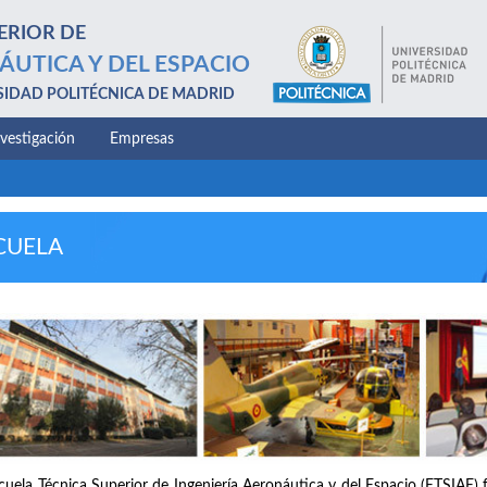
ERIOR DE
ÁUTICA Y DEL ESPACIO
SIDAD POLITÉCNICA DE MADRID
nvestigación
Empresas
CUELA
cuela Técnica Superior de Ingeniería Aeronáutica y del Espacio (ETSIAE) 