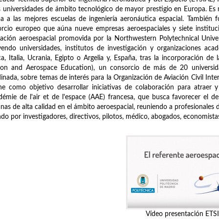
s universidades de ámbito tecnológico de mayor prestigio en Europa. E
a a las mejores escuelas de ingeniería aeronáutica espacial. También 
rcio europeo que aúna nueve empresas aeroespaciales y siete instituci
ación aeroespacial promovida por la Northwestern Polytechnical Univ
yendo universidades, institutos de investigación y organizaciones aca
ca, Italia, Ucrania, Egipto o Argelia y, España, tras la incorporación 
tion and Aerospace Education), un consorcio de más de 20 universid
inada, sobre temas de interés para la Organización de Aviación Civil Inter
ne como objetivo desarrollar iniciativas de colaboración para atraer y
démie de l'air et de l'espace (AAE) francesa, que busca favorecer el desa
as de alta calidad en el ámbito aeroespacial, reuniendo a profesionales 
do por investigadores, directivos, pilotos, médico, abogados, economistas, 
Vídeo presentación ETS