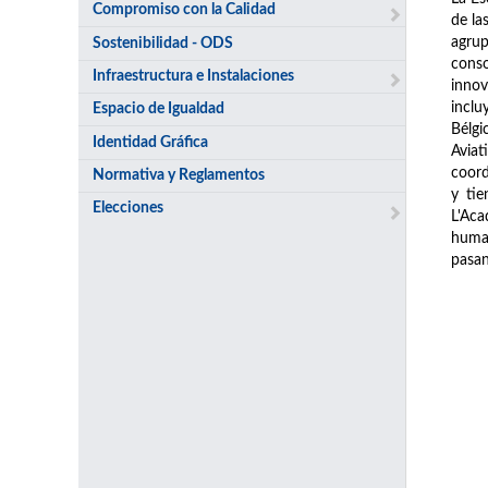
Compromiso con la Calidad
de la
agrup
Sostenibilidad - ODS
conso
Infraestructura e Instalaciones
innov
inclu
Espacio de Igualdad
Bélgi
Identidad Gráfica
Avia
coord
Normativa y Reglamentos
y tie
Elecciones
L'Aca
human
pasan