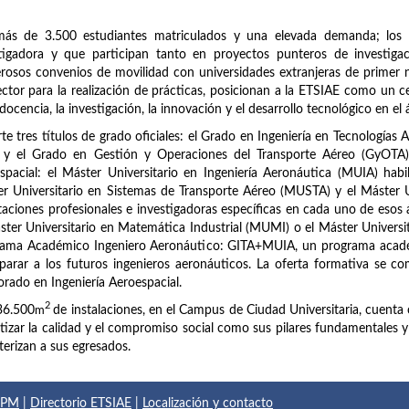
más de 3.500 estudiantes matriculados y una elevada demanda; los 
stigadora y que participan tanto en proyectos punteros de investig
osos convenios de movilidad con universidades extranjeras de primer n
ector para la realización de prácticas, posicionan a la ETSIAE como un c
 docencia, la investigación, la innovación y el desarrollo tecnológico en el 
te tres títulos de grado oficiales: el Grado en Ingeniería en Tecnologías 
 y el Grado en Gestión y Operaciones del Transporte Aéreo (GyOTA). 
spacial: el Máster Universitario en Ingeniería Aeronáutica (MUIA) habi
r Universitario en Sistemas de Transporte Aéreo (MUSTA) y el Máster 
taciones profesionales e investigadoras específicas en cada uno de esos
ster Universitario en Matemática Industrial (MUMI) o el Máster Universi
rama Académico Ingeniero Aeronáutico: GITA+MUIA, un programa acadé
parar a los futuros ingenieros aeronáuticos. La oferta formativa se com
rado en Ingeniería Aeroespacial.
2
36.500
m
de instalaciones, en el Campus de Ciudad Universitaria, cuenta 
tizar la calidad y el compromiso social como sus pilares fundamentales y el
terizan a sus egresados.
 UPM
|
Directorio ETSIAE
|
Localización y contacto