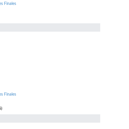
s Finales
s Finales
6)