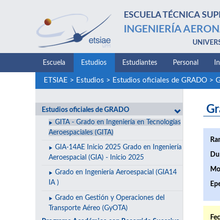
ESCUELA TÉCNICA SUP
INGENIERÍA AERON
UNIVER
Escuela
Estudios
Estudiantes
Personal
I
ETSIAE
>
Estudios
>
Estudios oficiales de GRADO
>
G
Gra
Estudios oficiales de GRADO
GITA - Grado en Ingeniería en Tecnologías
Aeroespaciales (GITA)
Ra
GIA-14AE Inicio 2025 Grado en Ingeniería
Du
Aeroespacial (GIA) - Inicio 2025
Mo
Grado en Ingeniería Aeroespacial (GIA14
IA )
Epe
Grado en Gestión y Operaciones del
Transporte Aéreo (GyOTA)
Fec