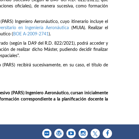
orrido Sucesivo (según la DA9 del R.D. 822/2021), que
ciones oficiales), de manera sucesiva, como formación
ARS) Ingeniero Aeronáutico, cuyo itinerario incluye el
ersitario en Ingeniería Aeronáutica
(MUIA). Realizar el
utico (
BOE A-2009-2741
).
Grado (según la DA9 del R.D. 822/2021), podrá acceder y
ción de realizar dicho Máster, pudiendo decidir finalizar
spaciales".
(PARS) recibirá sucesivamente, en su caso, el título de
sivo (PARS) Ingeniero Aeronáutico, cursan inicialmente
nformación correspondiente a la planificación docente la