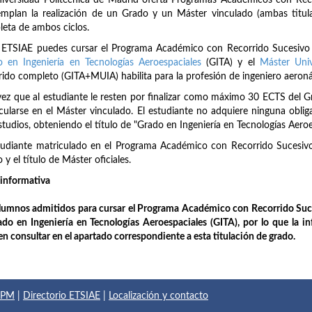
iversidad Politécnica de Madrid oferta Programas Académicos con Rec
mplan la realización de un Grado y un Máster vinculado (ambas titula
eta de ambos ciclos.
 ETSIAE puedes cursar el Programa Académico con Recorrido Sucesivo (P
 en Ingeniería en Tecnologías Aeroespaciales
(GITA) y el
Máster Univ
rido completo (GITA+MUIA) habilita para la profesión de ingeniero aeroná
ez que al estudiante le resten por finalizar como máximo 30 ECTS del 
cularse en el Máster vinculado. El estudiante no adquiere ninguna obliga
studios, obteniendo el título de "Grado en Ingeniería en Tecnologías Aeroe
tudiante matriculado en el Programa Académico con Recorrido Sucesivo 
 y el título de Máster oficiales.
informativa
lumnos admitidos para cursar el Programa Académico con Recorrido Suce
ado en Ingeniería en Tecnologías Aeroespaciales (GITA), por lo que la i
n consultar en el apartado correspondiente a esta titulación de grado.
 UPM
|
Directorio ETSIAE
|
Localización y contacto