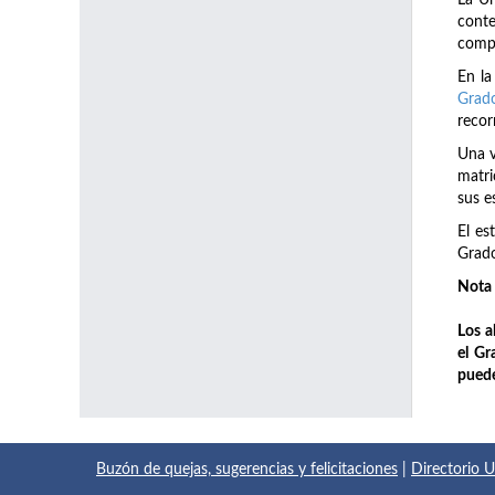
La Un
conte
compl
En la
Grado
recor
Una v
matri
sus e
El es
Grado
Nota 
Los a
el Gr
puede
Buzón de quejas, sugerencias y felicitaciones
|
Directorio