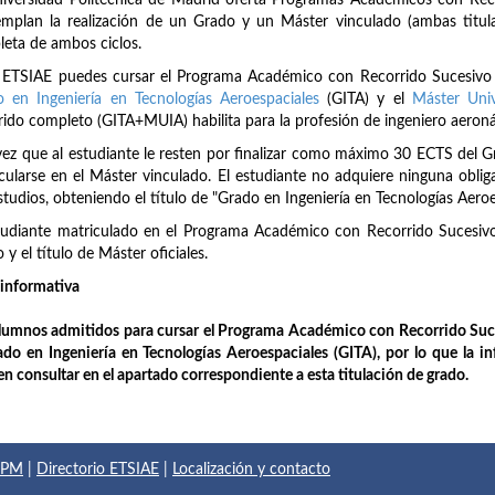
iversidad Politécnica de Madrid oferta Programas Académicos con Rec
mplan la realización de un Grado y un Máster vinculado (ambas titula
eta de ambos ciclos.
 ETSIAE puedes cursar el Programa Académico con Recorrido Sucesivo (P
 en Ingeniería en Tecnologías Aeroespaciales
(GITA) y el
Máster Univ
rido completo (GITA+MUIA) habilita para la profesión de ingeniero aeroná
ez que al estudiante le resten por finalizar como máximo 30 ECTS del 
cularse en el Máster vinculado. El estudiante no adquiere ninguna obliga
studios, obteniendo el título de "Grado en Ingeniería en Tecnologías Aeroe
tudiante matriculado en el Programa Académico con Recorrido Sucesivo 
 y el título de Máster oficiales.
informativa
lumnos admitidos para cursar el Programa Académico con Recorrido Suce
ado en Ingeniería en Tecnologías Aeroespaciales (GITA), por lo que la i
n consultar en el apartado correspondiente a esta titulación de grado.
 UPM
|
Directorio ETSIAE
|
Localización y contacto