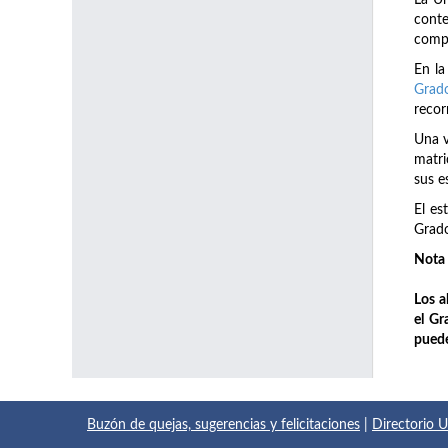
La Un
conte
compl
En la
Grado
recor
Una v
matri
sus e
El es
Grado
Nota 
Los a
el Gr
puede
Buzón de quejas, sugerencias y felicitaciones
|
Directorio