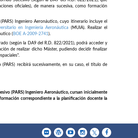
orrido Sucesivo (según la DA9 del R.D. 822/2021), que
ciones oficiales), de manera sucesiva, como formación
ARS) Ingeniero Aeronáutico, cuyo itinerario incluye el
ersitario en Ingeniería Aeronáutica
(MUIA). Realizar el
utico (
BOE A-2009-2741
).
Grado (según la DA9 del R.D. 822/2021), podrá acceder y
ción de realizar dicho Máster, pudiendo decidir finalizar
spaciales".
(PARS) recibirá sucesivamente, en su caso, el título de
sivo (PARS) Ingeniero Aeronáutico, cursan inicialmente
nformación correspondiente a la planificación docente la