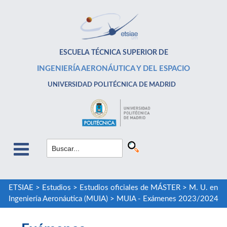
ESCUELA TÉCNICA SUPERIOR DE
INGENIERÍA AERONÁUTICA Y DEL ESPACIO
UNIVERSIDAD POLITÉCNICA DE MADRID
ETSIAE
>
Estudios
>
Estudios oficiales de MÁSTER
>
M. U. en
Ingeniería Aeronáutica (MUIA)
>
MUIA - Exámenes 2023/2024