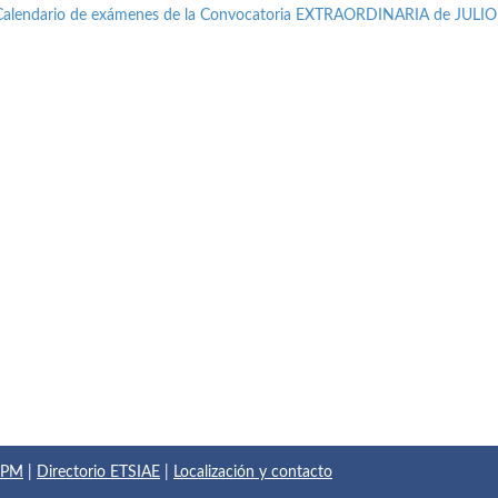
Calendario de exámenes de la Convocatoria EXTRAORDINARIA de JULIO
 UPM
|
Directorio ETSIAE
|
Localización y contacto