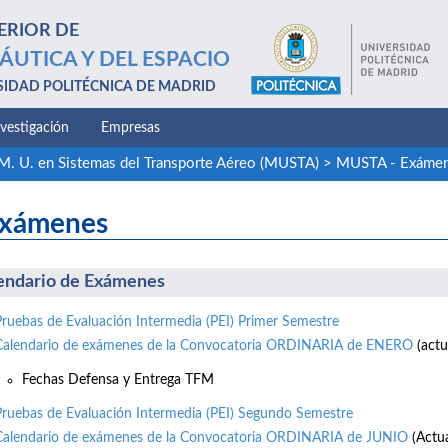
ERIOR DE
ÁUTICA Y DEL ESPACIO
SIDAD POLITÉCNICA DE MADRID
nvestigación
Empresas
M. U. en Sistemas del Transporte Aéreo (MUSTA)
>
MUSTA - Exáme
xámenes
endario de Exámenes
Pruebas de Evaluación Intermedia (PEI) Primer Semestre
Calendario de exámenes de la Convocatoria ORDINARIA de ENERO
(actu
Fechas Defensa y Entrega TFM
Pruebas de Evaluación Intermedia (PEI) Segundo Semestre
Calendario de exámenes de la Convocatoria ORDINARIA de JUNIO
(Actu