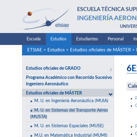
ESCUELA TÉCNICA SUP
INGENIERÍA AERON
UNIVER
Escuela
Estudios
Estudiantes
Personal
I
ETSIAE
>
Estudios
>
Estudios oficiales de MÁSTER
>
6E
Estudios oficiales de GRADO
Programa Académico con Recorrido Sucesivo
Ingeniero Aeronáutico
Cal
Estudios oficiales de MÁSTER
M. U. en Ingeniería Aeronáutica (MUIA)
M. U. en Sistemas del Transporte Aéreo
(MUSTA)
M. U. en Sistemas Espaciales (MUSE)
M.U. en Matemática Industrial (MUMI)