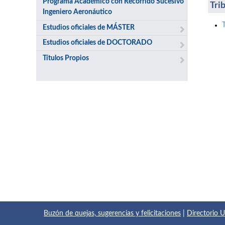
Programa Académico con Recorrido Sucesivo
Tri
Ingeniero Aeronáutico
Estudios oficiales de MÁSTER
Estudios oficiales de DOCTORADO
Títulos Propios
Buzón de quejas, sugerencias y felicitaciones
|
Directorio