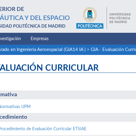
ERIOR DE
ÁUTICA Y DEL ESPACIO
SIDAD POLITÉCNICA DE MADRID
nvestigación
Empresas
rado en Ingeniería Aeroespacial (GIA14 IA )
>
GIA - Evaluación Curr
VALUACIÓN CURRICULAR
mativa
Normativas UPM
cedimiento
Procedimiento de Evaluación Curricular ETSIAE