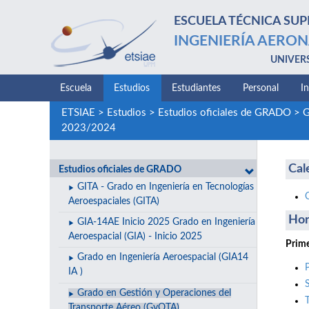
ESCUELA TÉCNICA SUP
INGENIERÍA AERON
UNIVER
Escuela
Estudios
Estudiantes
Personal
I
ETSIAE
>
Estudios
>
Estudios oficiales de GRADO
>
G
2023/2024
Cal
Estudios oficiales de GRADO
GITA - Grado en Ingeniería en Tecnologías
Aeroespaciales (GITA)
Hor
GIA-14AE Inicio 2025 Grado en Ingeniería
Aeroespacial (GIA) - Inicio 2025
Prime
Grado en Ingeniería Aeroespacial (GIA14
IA )
Grado en Gestión y Operaciones del
Transporte Aéreo (GyOTA)