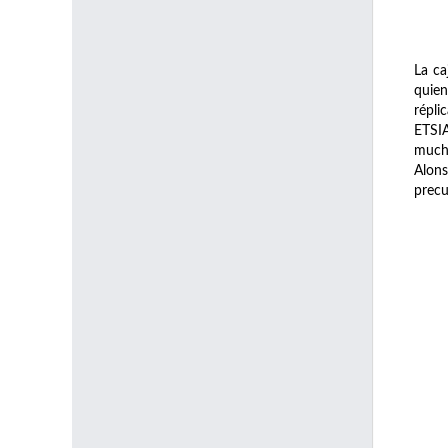
La ca
quien
répli
ETSIA
muchí
Alons
precu