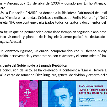
ia y Aeronáutica (19 de abril de 1933) y donado por Emilio Atienza, 
iero.
s, la Fundación ENAIRE ha donado a la Biblioteca Patrimonial del Insti
ra: “Ciencia en las ondas. Crónicas científicas de Emilio Herrera” y “Del 
arjeta NFC que contiene digitalizados todos los textos y documentos del 
na figura que ha permanecido demasiado tiempo en segundo plano pese a
tico visionario y pionero de la ingeniería aeroespacial”, ha destacado
nguez Abascal.
un científico riguroso, visionario, comprometido con su tiempo y cuy
ación, perseverancia y compromiso con el avance y el conocimiento”, ha
sidente del Gobierno de la Segunda República
la conclusión del acto, se ha celebrado la conferencia “Emilio Herrera Lin
ia”, a cargo de Armando Díaz Bruguera, general de división y experto del c