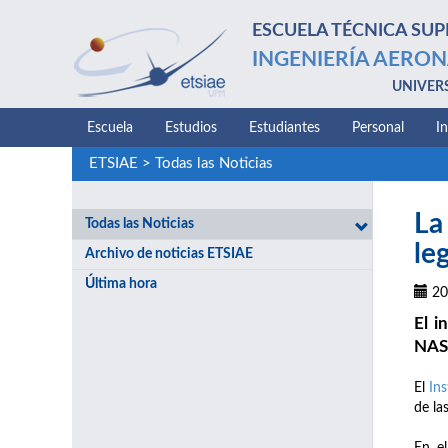
ESCUELA TÉCNICA SUP
INGENIERÍA AERON
UNIVER
Escuela
Estudios
Estudiantes
Personal
I
ETSIAE
>
Todas las Noticias
La
Todas las Noticias
le
Archivo de noticias ETSIAE
Última hora
20
El i
NASA
El
Ins
de la
En el