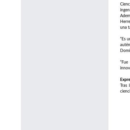
Cienc
ingen
Ademá
Herre
una t
“Es u
autén
Domí
“Fue 
innov
Expre
Tras 
cienc