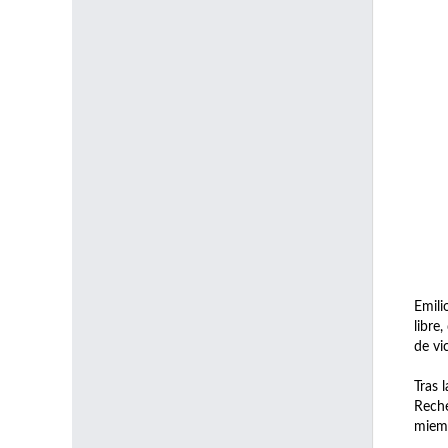
Emili
libre
de vi
Tras 
Reche
miemb