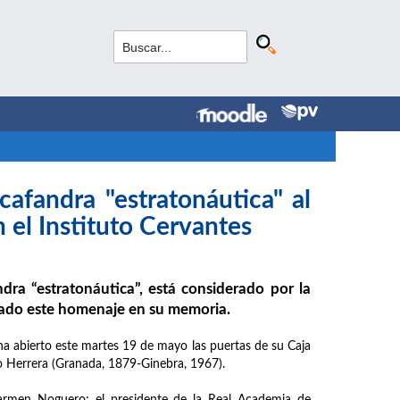
cafandra "estratonáutica" al
 el Instituto Cervantes
ndra “estratonáutica”, está considerado por la
izado este homenaje en su memoria.
 ha abierto este martes 19 de mayo las puertas de su Caja
io Herrera (Granada, 1879-Ginebra, 1967).
 Carmen Noguero; el presidente de la Real Academia de