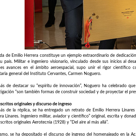
ida de Emilio Herrera constituye un ejemplo extraordinario de dedicación 
u país. Militar e ingeniero visionario, vinculado desde sus inicios al de
es avances en el ámbito aeroespacial, supo unir el rigor científico
taria general del Instituto Cervantes, Carmen Noguero.
s de destacar su “espíritu de innovación”, Noguero ha celebrado que 
tigación “son también formas de construir sociedad y de proyectar el pres
critos originales y discurso de ingreso
s de la réplica, se ha entregado un retrato de Emilio Herrera Linares
ra Linares. Ingeniero militar, aviador y científico” original, escrita y don
critos originales Aerotecnia (1928) y “Del aire al más allá”.
smo, se ha depositado el discurso de ingreso del homenajeado en la Aca