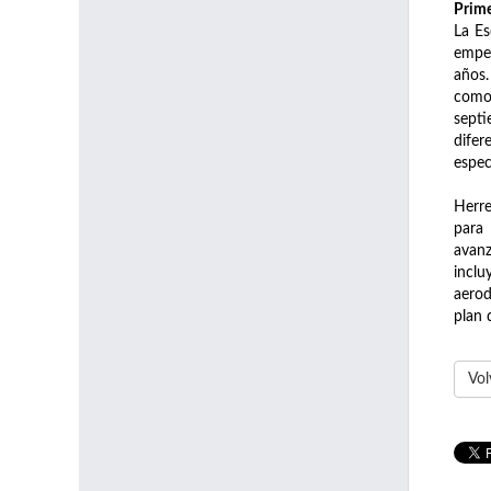
Prime
La Es
empeñ
años.
como 
sept
difer
espec
Herre
para 
avanz
incl
aerod
plan 
Vol