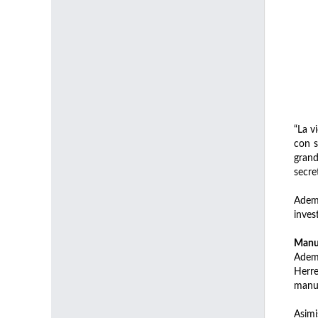
“La v
con s
grand
secre
Ademá
inves
Manus
Ademá
Herre
manus
Asimi