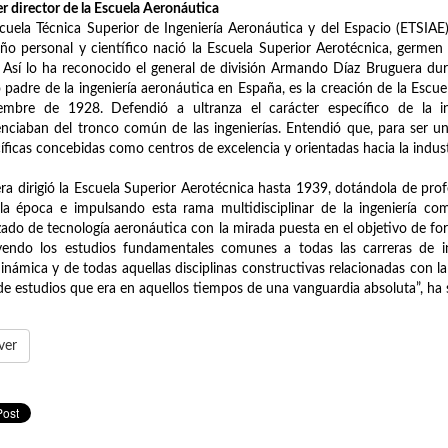
r director de la Escuela Aeronáutica
cuela Técnica Superior de Ingeniería Aeronáutica y del Espacio (ETSIAE)
o personal y científico nació la Escuela Superior Aerotécnica, germen
 Así lo ha reconocido el general de división Armando Díaz Bruguera dur
padre de la ingeniería aeronáutica en España, es la creación de la Escu
iembre de 1928. Defendió a ultranza el carácter específico de la i
enciaban del tronco común de las ingenierías. Entendió que, para ser un
íficas concebidas como centros de excelencia y orientadas hacia la indust
ra dirigió la Escuela Superior Aerotécnica hasta 1939, dotándola de prof
la época e impulsando esta rama multidisciplinar de la ingeniería c
ado de tecnología aeronáutica con la mirada puesta en el objetivo de fo
uyendo los estudios fundamentales comunes a todas las carreras de 
inámica y de todas aquellas disciplinas constructivas relacionadas con la
de estudios que era en aquellos tiempos de una vanguardia absoluta”, ha
ver