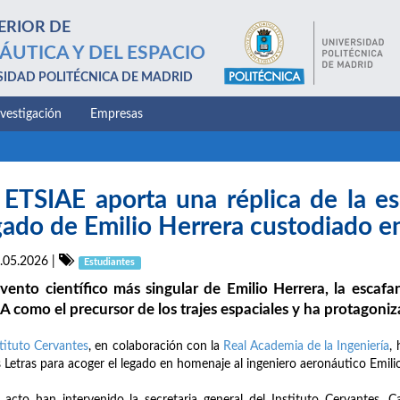
ERIOR DE
ÁUTICA Y DEL ESPACIO
SIDAD POLITÉCNICA DE MADRID
nvestigación
Empresas
 ETSIAE aporta una réplica de la es
gado de Emilio Herrera custodiado en
.05.2026
|
Estudiantes
nvento científico más singular de Emilio Herrera, la escafa
 como el precursor de los trajes espaciales y ha protagon
tituto Cervantes
, en colaboración con la
Real Academia de la Ingeniería
,
s Letras para acoger el legado en homenaje al ingeniero aeronáutico Emil
 acto han intervenido la secretaria general del Instituto Cervantes,