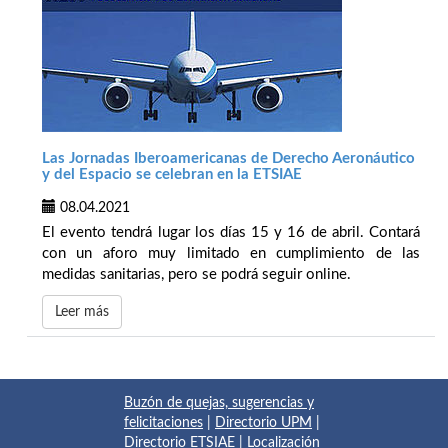
Las Jornadas Iberoamericanas de Derecho Aeronáutico
y del Espacio se celebran en la ETSIAE
08.04.2021
El evento tendrá lugar los días 15 y 16 de abril. Contará
con un aforo muy limitado en cumplimiento de las
medidas sanitarias, pero se podrá seguir online.
Leer más
Buzón de quejas, sugerencias y
felicitaciones
|
Directorio UPM
|
Directorio ETSIAE
|
Localización