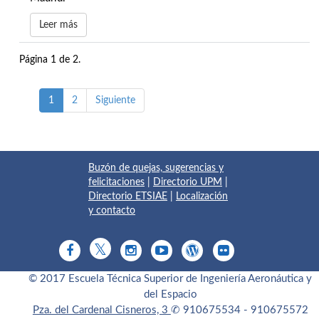
Leer más
Página 1 de 2.
1
2
Siguiente
Buzón de quejas, sugerencias y
felicitaciones
|
Directorio UPM
|
Directorio ETSIAE
|
Localización
y contacto
© 2017 Escuela Técnica Superior de Ingeniería Aeronáutica y
del Espacio
Pza. del Cardenal Cisneros, 3
✆ 910675534 - 910675572