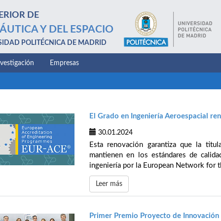
ERIOR DE
ÁUTICA Y DEL ESPACIO
SIDAD POLITÉCNICA DE MADRID
nvestigación
Empresas
El Grado en Ingeniería Aeroespacial r
30.01.2024
Esta renovación garantiza que la titu
mantienen en los estándares de calidad
ingeniería por la European Network for t
Leer más
Primer Premio Proyecto de Innovación