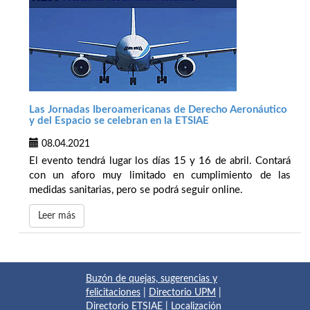
Las Jornadas Iberoamericanas de Derecho Aeronáutico
y del Espacio se celebran en la ETSIAE
08.04.2021
El evento tendrá lugar los días 15 y 16 de abril. Contará
con un aforo muy limitado en cumplimiento de las
medidas sanitarias, pero se podrá seguir online.
Leer más
Buzón de quejas, sugerencias y
felicitaciones
|
Directorio UPM
|
Directorio ETSIAE
|
Localización