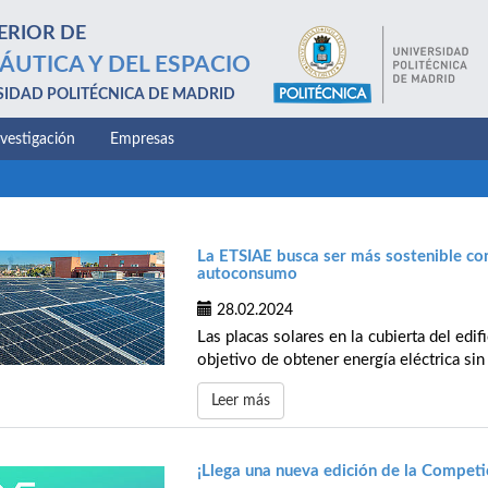
ERIOR DE
ÁUTICA Y DEL ESPACIO
SIDAD POLITÉCNICA DE MADRID
nvestigación
Empresas
La ETSIAE busca ser más sostenible con
autoconsumo
28.02.2024
Las placas solares en la cubierta del edi
objetivo de obtener energía eléctrica si
Leer más
¡Llega una nueva edición de la Compet