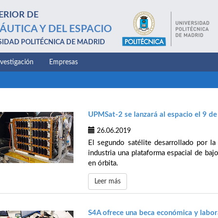
ERIOR DE
ÁUTICA Y DEL ESPACIO
SIDAD POLITÉCNICA DE MADRID
nvestigación
Empresas
UPMSat-2 se lanzará al espacio el 9 d
26.06.2019
El segundo satélite desarrollado por la
industria una plataforma espacial de ba
en órbita.
Leer más
S4A ofrece una beca económica y labor