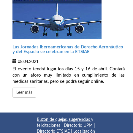
Las Jornadas Iberoamericanas de Derecho Aeronáutico
y del Espacio se celebran en la ETSIAE
08.04.2021
El evento tendrá lugar los días 15 y 16 de abril. Contará
con un aforo muy limitado en cumplimiento de las
medidas sanitarias, pero se podrá seguir online.
Leer más
Buzón de quejas, sugerencias y
felicitaciones
|
Directorio UPM
|
Directorio ETSIAE
|
Localización