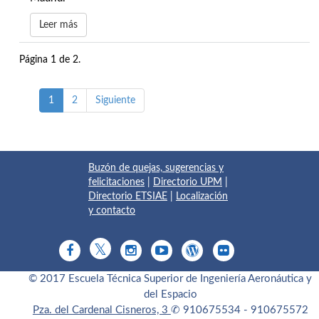
Leer más
Página 1 de 2.
1
2
Siguiente
Buzón de quejas, sugerencias y
felicitaciones
|
Directorio UPM
|
Directorio ETSIAE
|
Localización
y contacto
© 2017 Escuela Técnica Superior de Ingeniería Aeronáutica y
del Espacio
Pza. del Cardenal Cisneros, 3
✆ 910675534 - 910675572