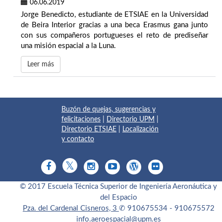
06.06.2019
Jorge Benedicto, estudiante de ETSIAE en la Universidad
de Beira Interior gracias a una beca Erasmus gana junto
con sus compañeros portugueses el reto de prediseñar
una misión espacial a la Luna.
Leer más
Buzón de quejas, sugerencias y
felicitaciones
|
Directorio UPM
|
Directorio ETSIAE
|
Localización
y contacto
© 2017 Escuela Técnica Superior de Ingeniería Aeronáutica y
del Espacio
Pza. del Cardenal Cisneros, 3
✆ 910675534 - 910675572
info.aeroespacial@upm.es