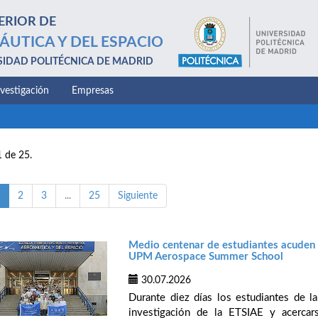
ERIOR DE
ÁUTICA Y DEL ESPACIO
SIDAD POLITÉCNICA DE MADRID
nvestigación
Empresas
1 de 25.
2
3
...
25
Siguiente
Medio centenar de estudiantes acuden d
UPM Aerospace Summer School
30.07.2026
Durante diez días los estudiantes de 
investigación de la ETSIAE y acerca