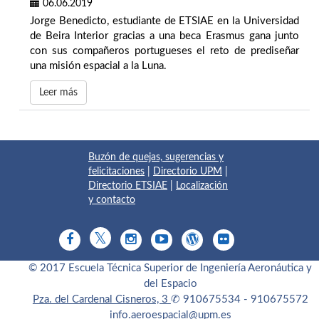
06.06.2019
Jorge Benedicto, estudiante de ETSIAE en la Universidad
de Beira Interior gracias a una beca Erasmus gana junto
con sus compañeros portugueses el reto de prediseñar
una misión espacial a la Luna.
Leer más
Buzón de quejas, sugerencias y
felicitaciones
|
Directorio UPM
|
Directorio ETSIAE
|
Localización
y contacto
© 2017 Escuela Técnica Superior de Ingeniería Aeronáutica y
del Espacio
Pza. del Cardenal Cisneros, 3
✆ 910675534 - 910675572
info.aeroespacial@upm.es