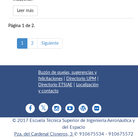
Leer más
Página 1 de 2.
1
2
Siguiente
Buzón de quejas, sugerencias y
felicitaciones
|
Directorio UPM
|
Directorio ETSIAE
|
Localización
y contacto
© 2017 Escuela Técnica Superior de Ingeniería Aeronáutica y
del Espacio
Pza. del Cardenal Cisneros, 3
✆ 910675534 - 910675572