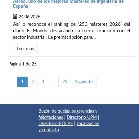
Aéreo, uno de los mejores másteres de Ingeniería de
España
24.06.2026
Así lo reconoce el ranking de “250 másteres 2026” del
diario El Mundo, destacando su fuerte conexión con el
sector industrial. La preinscripción para...
Leer más
Página 1 de 25.
1
2
3
...
25
Siguiente
Buzón de quejas, sugerencias y
felicitaciones
|
Directorio UPM
|
Directorio ETSIAE
|
Localización
y contacto